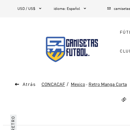



1
USD / US$
idioma
:
Español
camiseta
FÚT
CLU

Atrás
CONCACAF
Mexico
·
Retro Manga Corta

RETRO