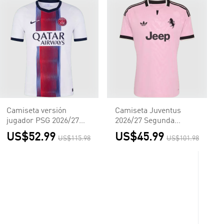
Camiseta versión
Camiseta Juventus
jugador PSG 2026/27
2026/27 Segunda
Segunda Equipación -
Equipación - Versión
US$52.99
US$45.99
US$115.98
US$101.98
Versión Jugador
Hincha