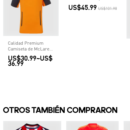
Mundo Pre-Partido -
US$45.99
US$101.98
Versión Hincha
Calidad Premium
Camiseta de McLaren
F1 Racing Team Set
US$30.99
~
US$
Up T-Shirt Orange
36.99
Hombre Naranja
OTROS TAMBIÉN COMPRARON