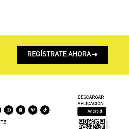
REGÍSTRATE AHORA

DESCARGAR
APLICACIÓN




Android
NTE