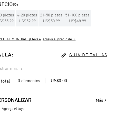
RECIO
:

3
piezas
4
-
20
piezas
21
-
50
piezas
51
-
100
piezas
S$55.99
US$52.99
US$50.99
US$48.99
ECIAL MUNDIAL: ¡Lleva 4 jerseys al precio de 3!

ALLA
:
GUIA DE TALLAS
strar más

0 elementos
US$0.00
 total

ERSONALIZAR
Más
Agrega el tuyo