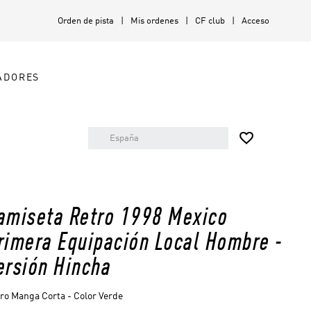
Orden de pista
Mis ordenes
CF club
Acceso
ADORES

amiseta Retro 1998 Mexico
rimera Equipación Local Hombre -
ersión Hincha
ro Manga Corta - Color Verde