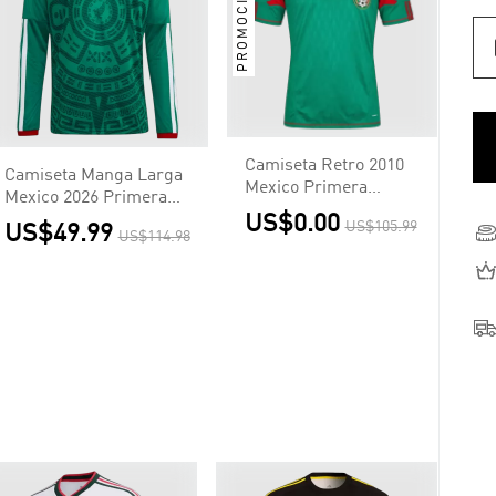
PROMOCIÓN 4X3
Camiseta Retro 2010
Camiseta Manga Larga
Mexico Primera
Mexico 2026 Primera
Equipación Copa del
US$0.00
Equipación Copa del
US$105.99
US$49.99
Mundo
US$114.98
Mundo - Versión Hincha