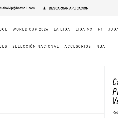
sfutbolvip@hotmail.com

DESCARGAR APLICACIÓN
BOL
WORLD CUP 2026
LA LIGA
LIGA MX
F1
JUG
BES
SELECCIÓN NACIONAL
ACCESORIOS
NBA
C
P
V
Ret