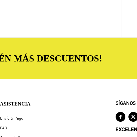
TÉN MÁS DESCUENTOS!
ASISTENCIA
SÍGANOS


Envío & Pago
FAQ
EXCELE