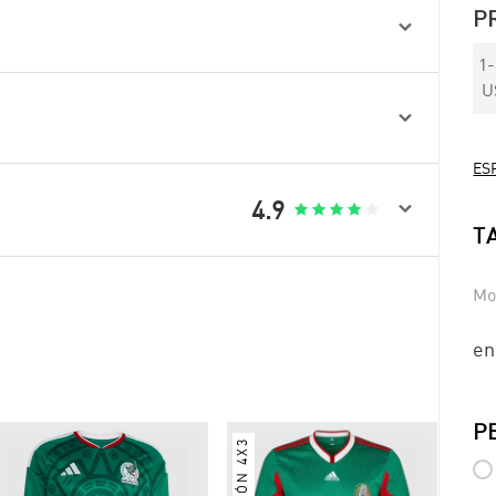
P

1
-
U

ESP

4.9





T
Mo
en
P