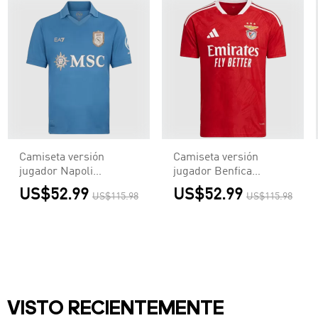
Camiseta versión
Camiseta versión
jugador Napoli
jugador Benfica
Centenario 2026/27
2026/27 Primera
US$52.99
US$52.99
US$115.98
US$115.98
Primera Equipación -
Equipación - Versión
Versión Jugador
Jugador
VISTO RECIENTEMENTE