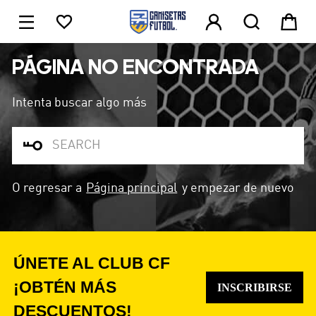





1
PÁGINA NO ENCONTRADA
Intenta buscar algo más

O regresar a
Página principal
y empezar de nuevo
ÚNETE AL CLUB CF
¡OBTÉN MÁS
INSCRIBIRSE
DESCUENTOS!